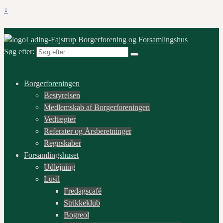
↓
Lading-Fajstrup Borgerforening og Forsamlingshus
Søg efter:
Borgerforeningen
Bestyrelsen
Medlemskab af Borgerforeningen
Vedtægter
Referater og Årsberetninger
Regnskaber
Forsamlingshuset
Udlejning
Lusil
Fredagscafé
Strikkeklub
Bogreol