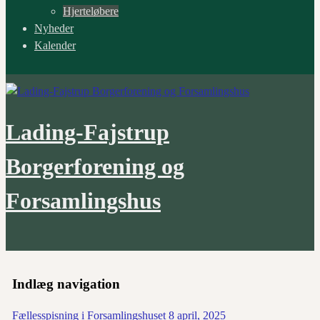
Hjerteløbere
Nyheder
Kalender
Lading-Fajstrup
Borgerforening og
Forsamlingshus
Indlæg navigation
Fællesspisning i Forsamlingshuset
8 april, 2025