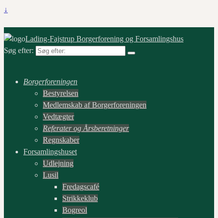
↓
Lading-Fajstrup Borgerforening og Forsamlingshus
Søg efter:
Borgerforeningen
Bestyrelsen
Medlemskab af Borgerforeningen
Vedtægter
Referater og Årsberetninger
Regnskaber
Forsamlingshuset
Udlejning
Lusil
Fredagscafé
Strikkeklub
Bogreol