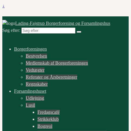
↓
Lading-Fajstrup Borgerforening og Forsamlingshus
Søg efter:
Borgerforeningen
Bestyrelsen
Medlemskab af Borgerforeningen
Vedtægter
Referater og Årsberetninger
Regnskaber
Forsamlingshuset
Udlejning
Lusil
Fredagscafé
Strikkeklub
Bogreol