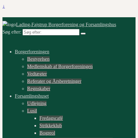
↓
Lading-Fajstrup Borgerforening og Forsamlingshus
Søg efter:
Borgerforeningen
Bestyrelsen
Medlemskab af Borgerforeningen
Vedtægter
Referater og Årsberetninger
Regnskaber
Forsamlingshuset
Udlejning
Lusil
Fredagscafé
Strikkeklub
Bogreol